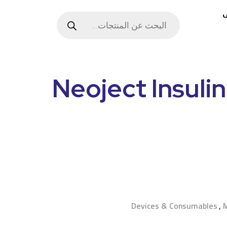
1^^Neoject Insu
Devices & Consumables
,