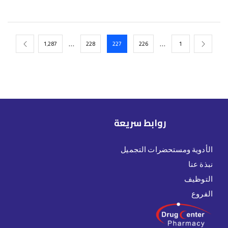
…
…
1٬287
228
227
226
1
روابط سريعة
الأدوية ومستحضرات التجميل
نبذة عنا
التوظيف
الفروع